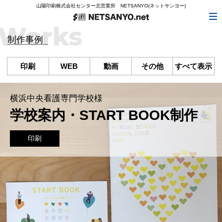
山陽印刷株式会社センター北営業所 NETSANYO(ネットサンヨー)
Works
制作事例
印刷
WEB
動画
その他
すべて表示
横浜中央看護専門学校様
学校案内・START BOOK制作
印刷