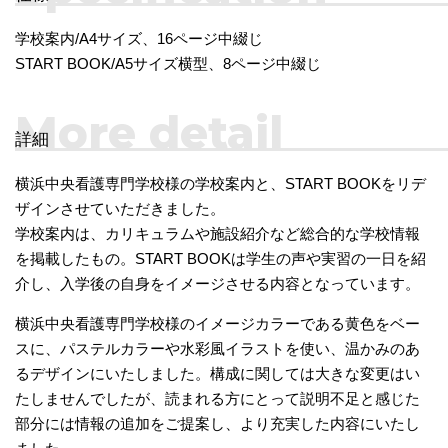
学校案内/A4サイズ、16ページ中綴じ
START BOOK/A5サイズ横型、8ページ中綴じ
More detail
詳細
横浜中央看護専門学校様の学校案内と、START BOOKをリデ
ザインさせていただきました。
学校案内は、カリキュラムや施設紹介など総合的な学校情報
を掲載したもの。START BOOKは学生の声や実習の一日を紹
介し、入学後の自身をイメージさせる内容となっています。
横浜中央看護専門学校様のイメージカラーである黄色をベー
スに、パステルカラーや水彩風イラストを使い、温かみのあ
るデザインにいたしました。構成に関しては大きな変更はい
たしませんでしたが、読まれる方にとって説明不足と感じた
部分には情報の追加をご提案し、より充実した内容にいたし